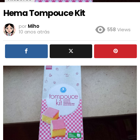
Hema Tompouce Kit
por
Miho
558
Views
10 anos atrás