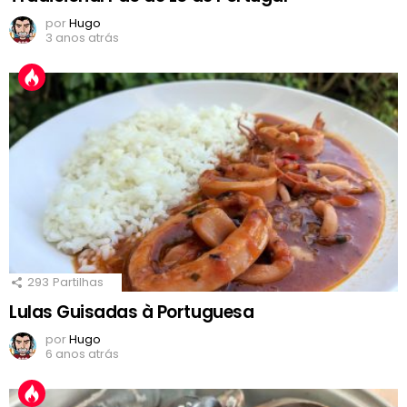
por
Hugo
3 anos atrás
293
Partilhas
Lulas Guisadas à Portuguesa
por
Hugo
6 anos atrás