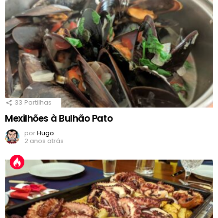
33
Partilhas
Mexilhões à Bulhão Pato
por
Hugo
2 anos atrás