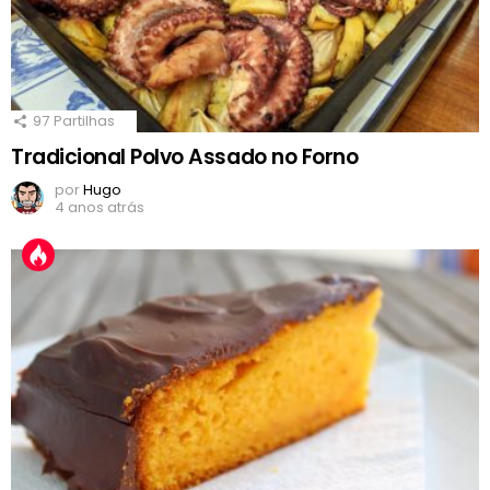
97
Partilhas
Tradicional Polvo Assado no Forno
por
Hugo
4 anos atrás