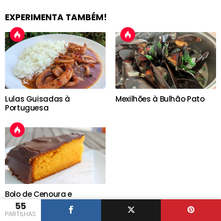
EXPERIMENTA TAMBÉM!
Lulas Guisadas à
Mexilhões à Bulhão Pato
Portuguesa
Bolo de Cenoura e
Chocolate Perfeito
55
PARTILHAS