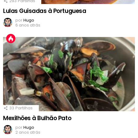
293
Partilhas
Lulas Guisadas à Portuguesa
por
Hugo
6 anos atrás
33
Partilhas
Mexilhões à Bulhão Pato
por
Hugo
2 anos atrás