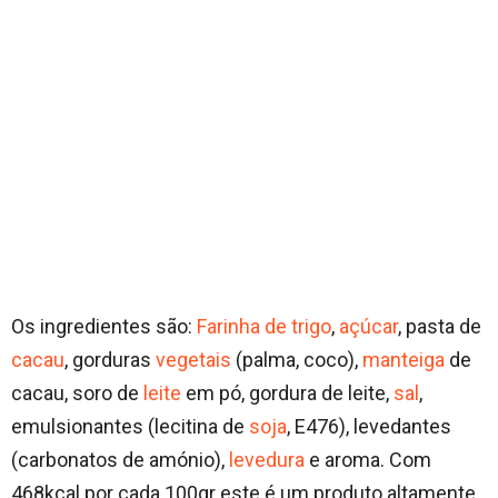
Os ingredientes são:
Farinha de trigo
,
açúcar
, pasta de
cacau
, gorduras
vegetais
(palma, coco),
manteiga
de
cacau, soro de
leite
em pó, gordura de leite,
sal
,
emulsionantes (lecitina de
soja
, E476), levedantes
(carbonatos de amónio),
levedura
e aroma. Com
468kcal por cada 100gr este é um produto altamente