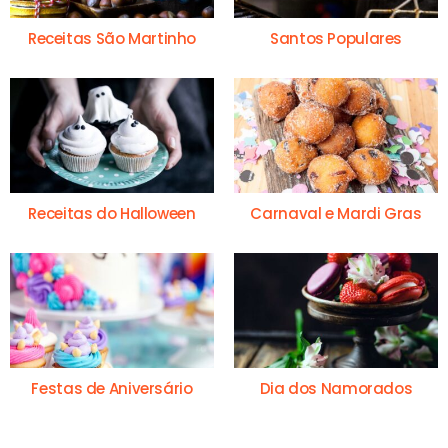
Receitas São Martinho
Santos Populares
Receitas do Halloween
Carnaval e Mardi Gras
Festas de Aniversário
Dia dos Namorados