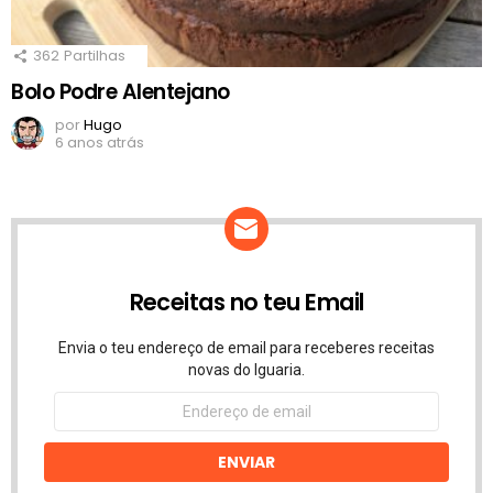
362
Partilhas
Bolo Podre Alentejano
por
Hugo
6 anos atrás
Receitas no teu Email
Envia o teu endereço de email para receberes receitas
novas do Iguaria.
Endereço
de
email
ENVIAR