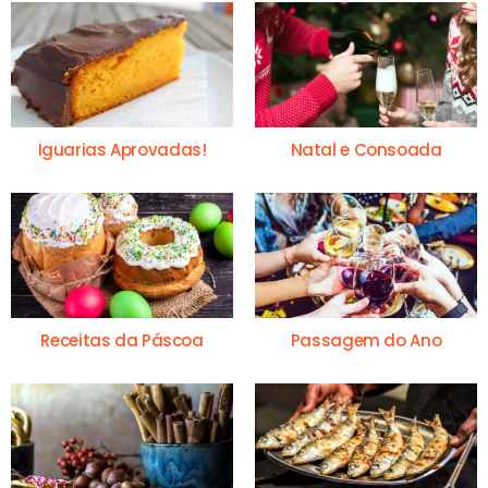
Iguarias Aprovadas!
Natal e Consoada
Receitas da Páscoa
Passagem do Ano