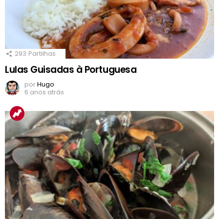
293
Partilhas
Lulas Guisadas à Portuguesa
por
Hugo
6 anos atrás