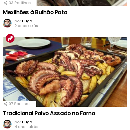
33
Partilhas
Mexilhões à Bulhão Pato
por
Hugo
2 anos atrás
97
Partilhas
Tradicional Polvo Assado no Forno
por
Hugo
4 anos atrás