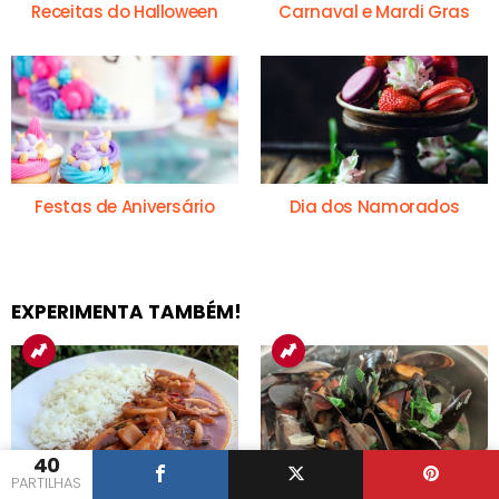
Receitas do Halloween
Carnaval e Mardi Gras
Festas de Aniversário
Dia dos Namorados
EXPERIMENTA TAMBÉM!
40
PARTILHAS
Lulas Guisadas à
Mexilhões à Bulhão Pato