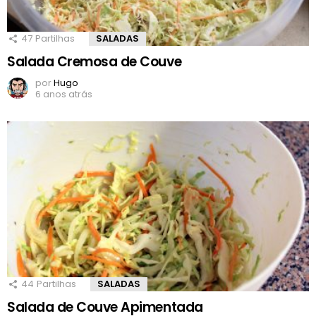
47
Partilhas
SALADAS
Salada Cremosa de Couve
por
Hugo
6 anos atrás
44
Partilhas
SALADAS
Salada de Couve Apimentada