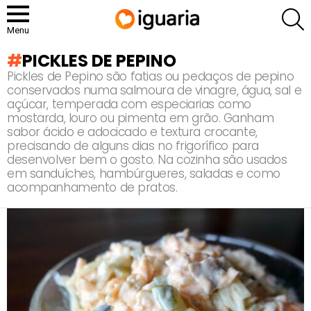
P
Menu
PICKLES DE PEPINO
Pickles de Pepino são fatias ou pedaços de pepino
conservados numa salmoura de vinagre, água, sal e
açúcar, temperada com especiarias como
mostarda, louro ou pimenta em grão. Ganham
sabor ácido e adocicado e textura crocante,
precisando de alguns dias no frigorífico para
desenvolver bem o gosto. Na cozinha são usados
em sanduíches, hambúrgueres, saladas e como
acompanhamento de pratos.
RECOMENDADOS