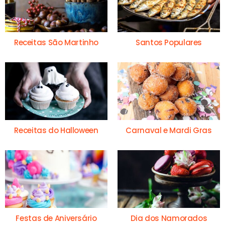
Receitas São Martinho
Santos Populares
Receitas do Halloween
Carnaval e Mardi Gras
Festas de Aniversário
Dia dos Namorados