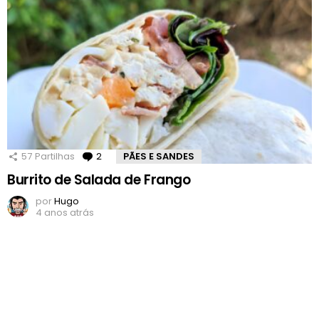
57
Partilhas
2
Comentários
PÃES E SANDES
Burrito de Salada de Frango
por
Hugo
4 anos atrás