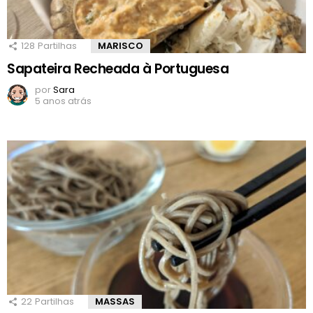
128
Partilhas
MARISCO
Sapateira Recheada à Portuguesa
por
Sara
5 anos atrás
22
Partilhas
MASSAS