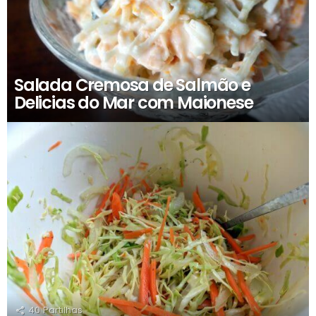
Salada Cremosa de Salmão e
Delicias do Mar com Maionese
40
Partilhas