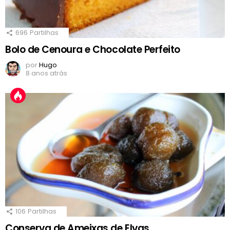
696
Partilhas
Bolo de Cenoura e Chocolate Perfeito
por
Hugo
8 anos atrás
106
Partilhas
Conserva de Ameixas de Elvas