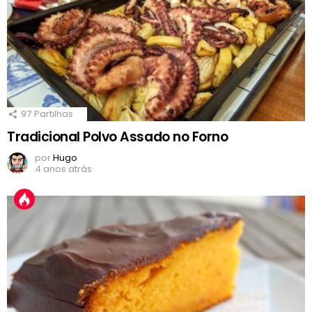
97
Partilhas
Tradicional Polvo Assado no Forno
por
Hugo
4 anos atrás