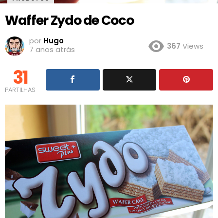
Waffer Zydo de Coco
por
Hugo
367
Views
7 anos atrás
31
PARTILHAS