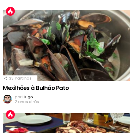
33
Partilhas
Mexilhões à Bulhão Pato
por
Hugo
2 anos atrás