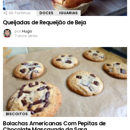
96
Partilhas
DOCES
IGUARIAS
Queijadas de Requeijão de Beja
por
Hugo
7 anos atrás
BISCOITOS
Bolachas Americanas Com Pepitas de
Chocolate Mascavado da Sara