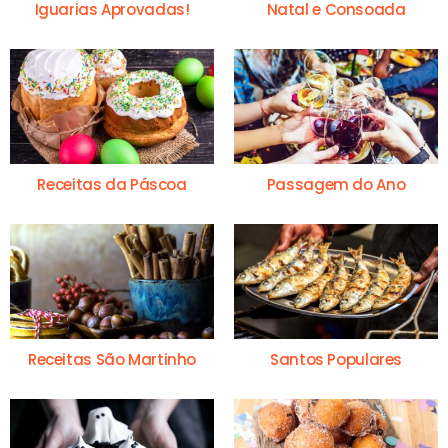
Iguarias Aprovadas!
Natal e Consoada
Receitas da Páscoa
Passagem do Ano
Receitas São Martinho
Santos Populares