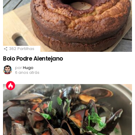
362
Partilhas
Bolo Podre Alentejano
por
Hugo
6 anos atrás