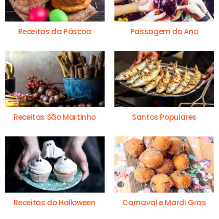
Receitas da Páscoa
Passagem do Ano
Receitas São Martinho
Santos Populares
Receitas do Halloween
Carnaval e Mardi Gras