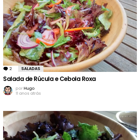
2
Comentários
SALADAS
Salada de Rúcula e Cebola Roxa
por
Hugo
11 anos atrás