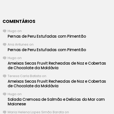
COMENTÁRIOS
Hugo
on
Pernas de Peru Estufadas com Pimentão
Ana Antunes
on
Pernas de Peru Estufadas com Pimentão
Hugo
on
Ameixas Secas Fruvit Recheadas de Noz e Cobertas
de Chocolate da Moldávia
Teresa Carla Batista
on
Ameixas Secas Fruvit Recheadas de Noz e Cobertas
de Chocolate da Moldávia
Hugo
on
Salada Cremosa de Salmão e Delicias do Mar com
Maionese
Maria Helena Lopes Simão Barata
on