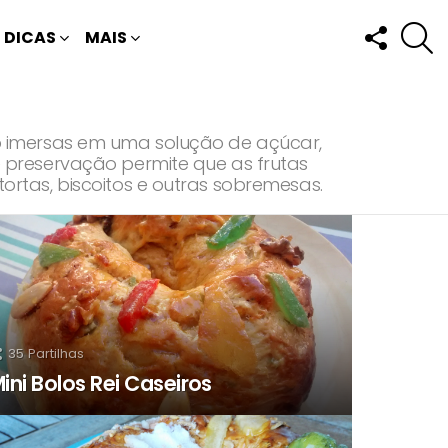
FOLLOW
P
DICAS
MAIS
US
o imersas em uma solução de açúcar,
 preservação permite que as frutas
rtas, biscoitos e outras sobremesas.
35
Partilhas
ini Bolos Rei Caseiros