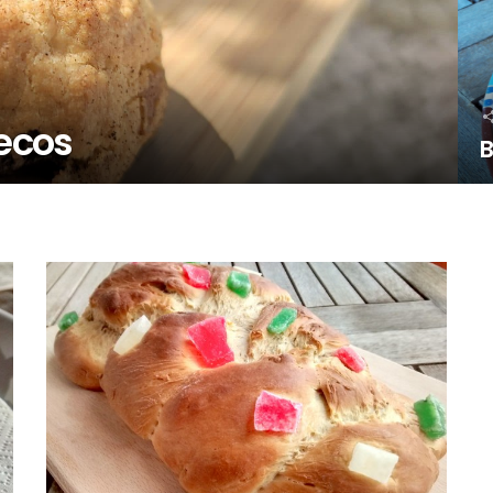
Secos
B