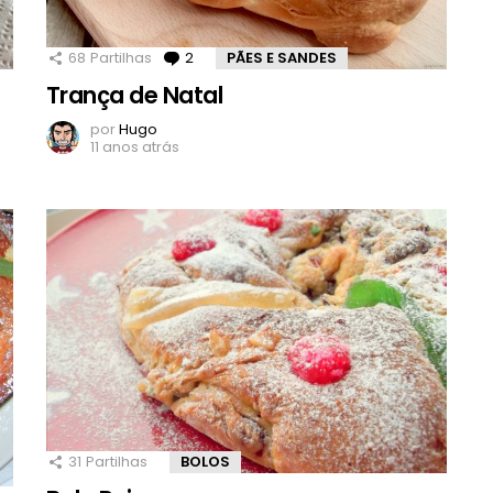
68
Partilhas
2
Comentários
PÃES E SANDES
Trança de Natal
por
Hugo
11 anos atrás
31
Partilhas
BOLOS