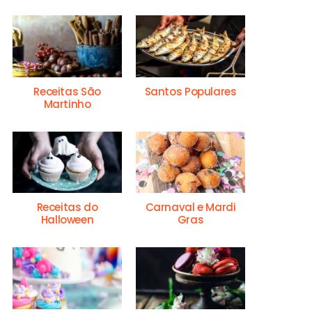
Receitas São
Santos Populares
Martinho
Receitas do
Carnaval e Mardi
Halloween
Gras