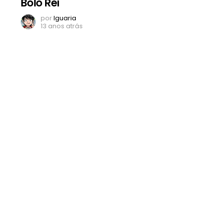
Bolo Rei
por
Iguaria
13 anos atrás