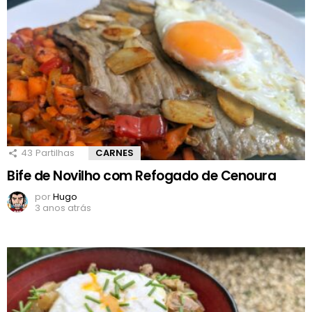
43
Partilhas
CARNES
Bife de Novilho com Refogado de Cenoura
por
Hugo
3 anos atrás