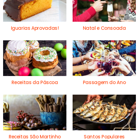
Iguarias Aprovadas!
Natal e Consoada
Receitas da Páscoa
Passagem do Ano
Receitas São Martinho
Santos Populares