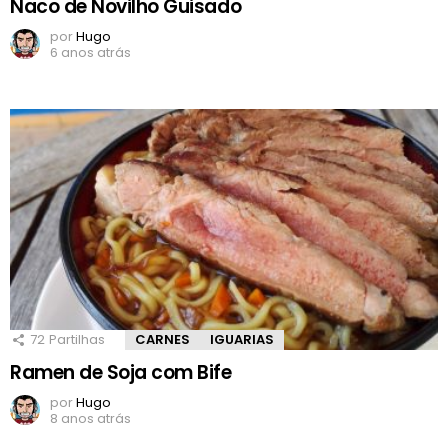
Naco de Novilho Guisado
por
Hugo
6 anos atrás
72
Partilhas
CARNES
IGUARIAS
Ramen de Soja com Bife
por
Hugo
8 anos atrás