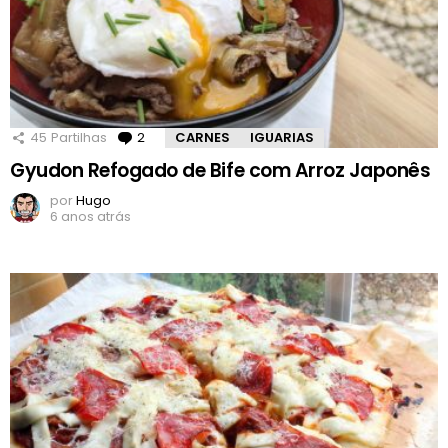
45
Partilhas
2
Comentários
CARNES
IGUARIAS
Gyudon Refogado de Bife com Arroz Japonês
por
Hugo
6 anos atrás