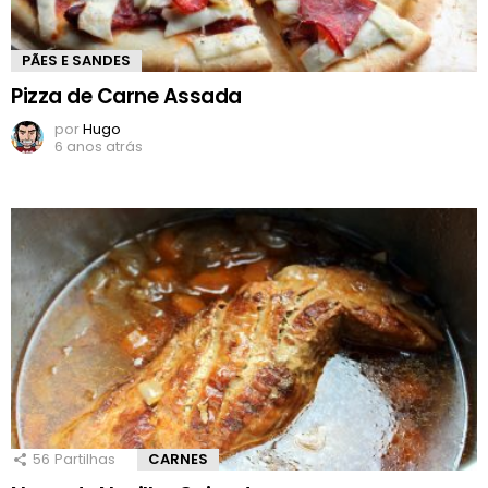
PÃES E SANDES
Pizza de Carne Assada
por
Hugo
6 anos atrás
56
Partilhas
CARNES