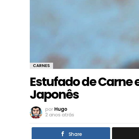
CARNES
Estufado de Carne e
Japonês
por
Hugo
2 anos atrás
Share