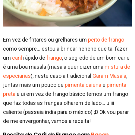
Em vez de fritares ou grelhares um
peito de frango
como sempre… estou a brincar hehehe que tal fazer
um
caril
rápido de
frango
, o segredo de um bom carie
é uma boa masala (masala quer dizer uma
mistura de
especiarias
), neste caso a tradicional
Garam Masala
,
juntas mais um pouco de
pimenta caiena
e
pimenta
preta
e ui em vez de frango básico temos um frango
que faz todas as frangas olharem de lado… uiiii
caliente (passeia india para o méxico) ;D Ok vou parar
de me envergonhar, vamos a receita!
Receita de Caril de Frango com
Bacon