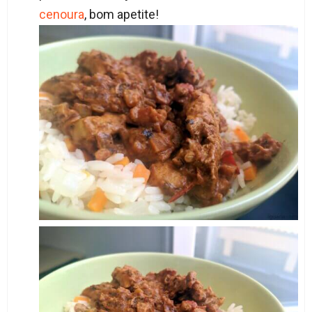
cenoura
, bom apetite!