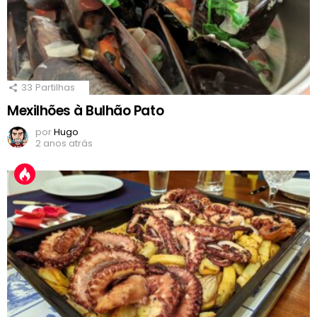
33
Partilhas
Mexilhões à Bulhão Pato
por
Hugo
2 anos atrás