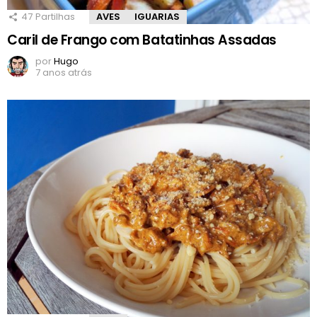
47
Partilhas
AVES
IGUARIAS
Caril de Frango com Batatinhas Assadas
por
Hugo
7 anos atrás