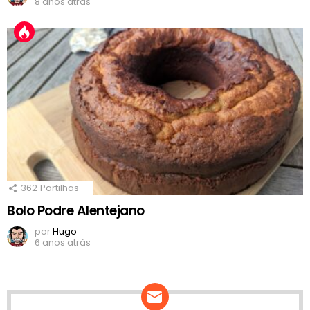
8 anos atrás
362
Partilhas
Bolo Podre Alentejano
por
Hugo
6 anos atrás