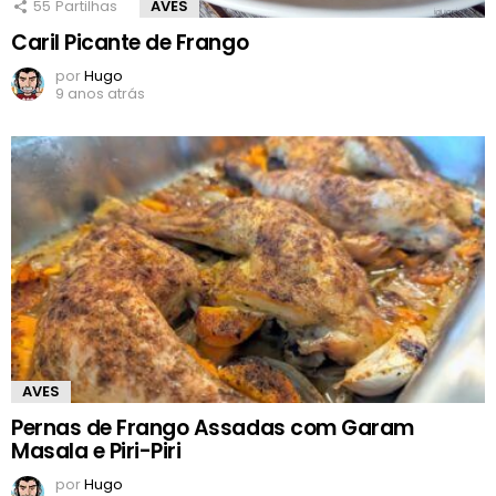
55
Partilhas
AVES
Caril Picante de Frango
por
Hugo
9 anos atrás
AVES
Pernas de Frango Assadas com Garam
Masala e Piri-Piri
por
Hugo