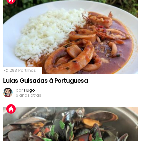
293
Partilhas
Lulas Guisadas à Portuguesa
por
Hugo
6 anos atrás