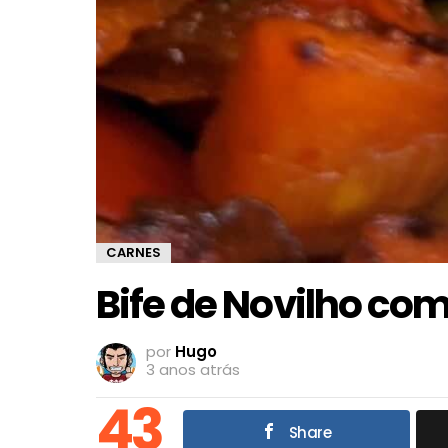
CARNES
Bife de Novilho co
por
Hugo
3 anos atrás
43
Share