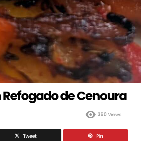
m Refogado de Cenoura
360
Views
Tweet
Pin