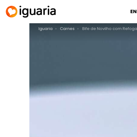
EN
You are here:
Iguaria
Carnes
Bife de Novilho com Refogado d