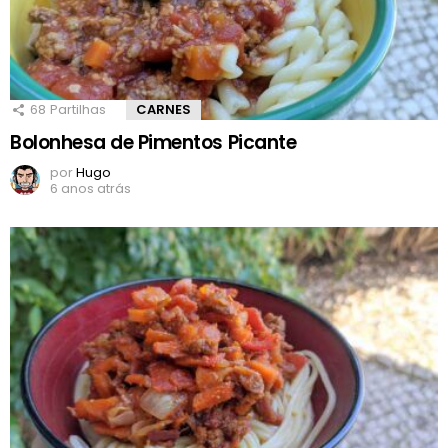
68
Partilhas
CARNES
Bolonhesa de Pimentos Picante
por
Hugo
6 anos atrás