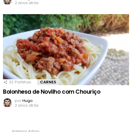
2 anos atrás
32
Partilhas
CARNES
Bolonhesa de Novilho com Chouriço
por
Hugo
2 anos atrás
Anterior Artigo
Ver