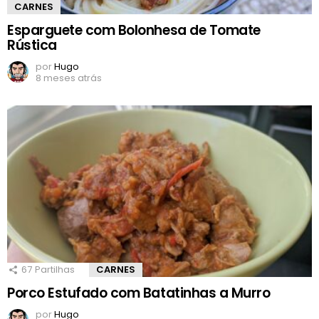
CARNES
Esparguete com Bolonhesa de Tomate
Rústica
por
Hugo
8 meses atrás
67
Partilhas
CARNES
Porco Estufado com Batatinhas a Murro
por
Hugo