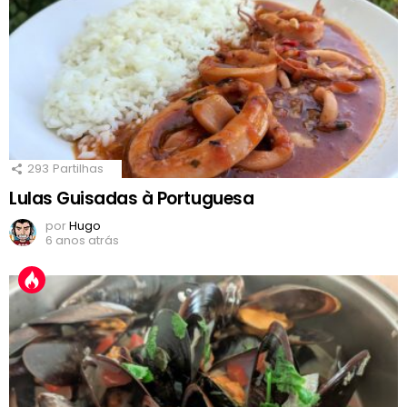
293
Partilhas
Lulas Guisadas à Portuguesa
por
Hugo
6 anos atrás