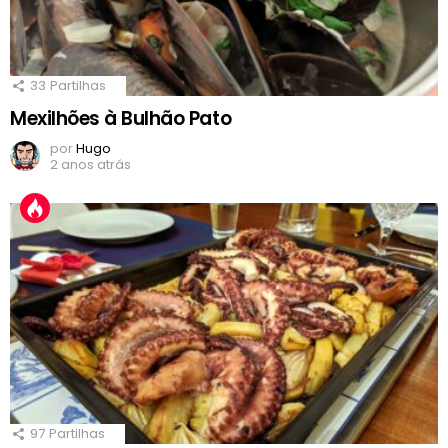
33
Partilhas
Mexilhões à Bulhão Pato
por
Hugo
2 anos atrás
97
Partilhas