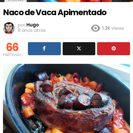
Naco de Vaca Apimentado
por
Hugo
1.2k
Views
8 anos atrás
66
PARTILHAS