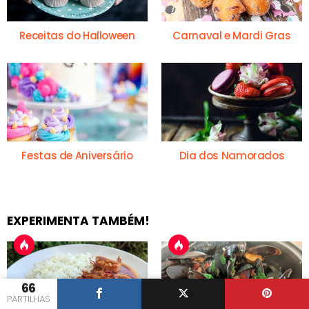
Receitas do Halloween
Carnaval e Mardi Gras
Festas de Aniversário
Dia dos Namorados
EXPERIMENTA TAMBÉM!
66
PARTILHAS