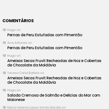
COMENTÁRIOS
Hugo
on
Pernas de Peru Estufadas com Pimentão
Ana Antunes
on
Pernas de Peru Estufadas com Pimentão
Hugo
on
Ameixas Secas Fruvit Recheadas de Noz e Cobertas
de Chocolate da Moldávia
Teresa Carla Batista
on
Ameixas Secas Fruvit Recheadas de Noz e Cobertas
de Chocolate da Moldávia
Hugo
on
Salada Cremosa de Salmão e Delicias do Mar com
Maionese
Maria Helena Lopes Simão Barata
on