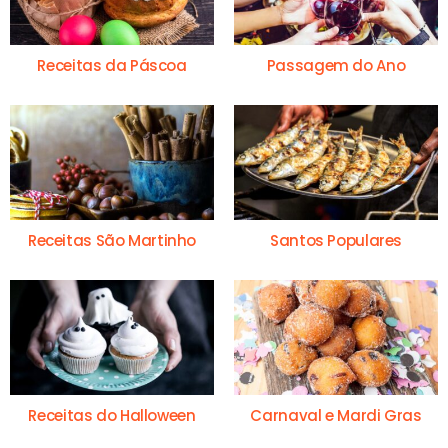
Receitas da Páscoa
Passagem do Ano
Receitas São Martinho
Santos Populares
Receitas do Halloween
Carnaval e Mardi Gras