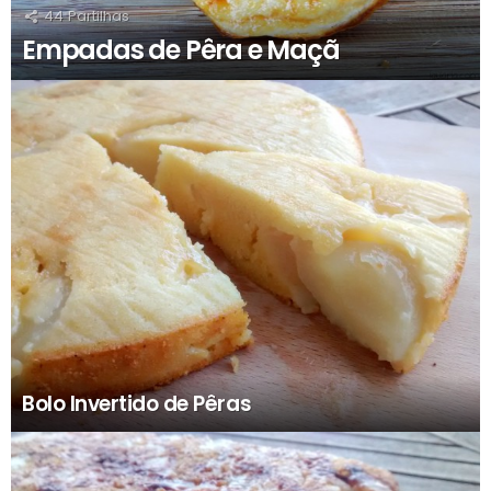
44
Partilhas
Empadas de Pêra e Maçã
Bolo Invertido de Pêras