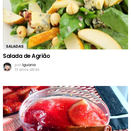
SALADAS
Salada de Agrião
por
Iguaria
13 anos atrás