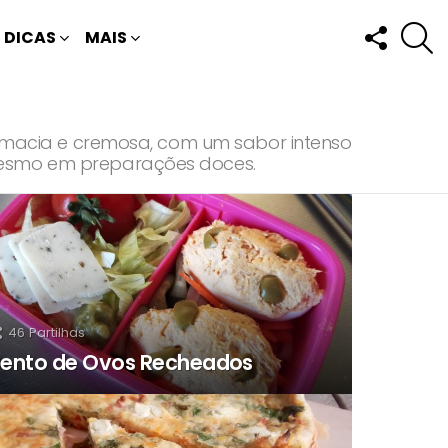
FOLLOW
P
DICAS
MAIS
US
ra macia e cremosa, com um sabor intenso
 mesmo em preparações doces.
46
Partilhas
ento de Ovos Recheados