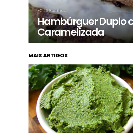
26
Partilhas
Hambúrguer Duplo 
Caramelizada
MAIS ARTIGOS