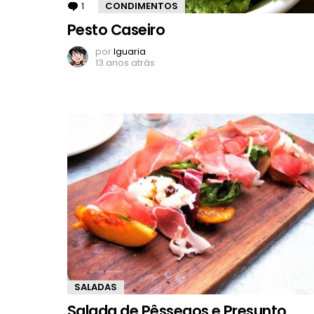
1
Comentário
CONDIMENTOS
Pesto Caseiro
por
Iguaria
13 anos atrás
SALADAS
Salada de Pêssegos e Presunto