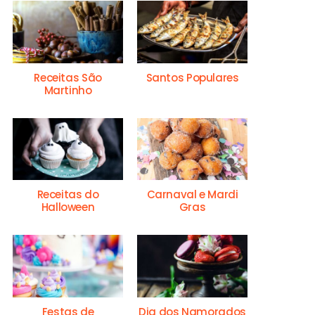
Receitas São
Santos Populares
Martinho
Receitas do
Carnaval e Mardi
Halloween
Gras
Festas de
Dia dos Namorados