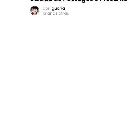
por
Iguaria
13 anos atrás