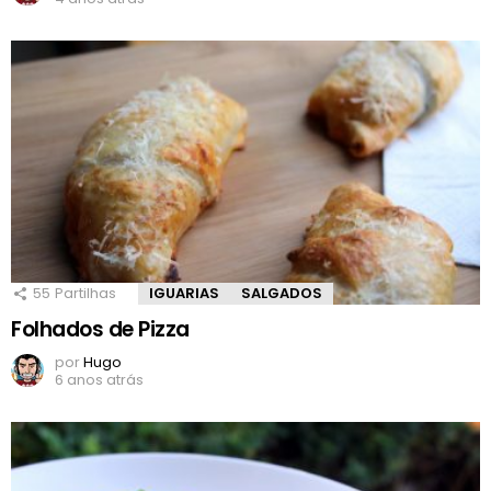
55
Partilhas
IGUARIAS
SALGADOS
Folhados de Pizza
por
Hugo
6 anos atrás