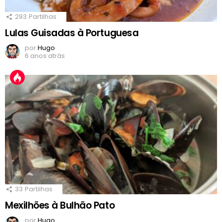
293
Partilhas
Lulas Guisadas à Portuguesa
por
Hugo
6 anos atrás
33
Partilhas
Mexilhões à Bulhão Pato
por
Hugo