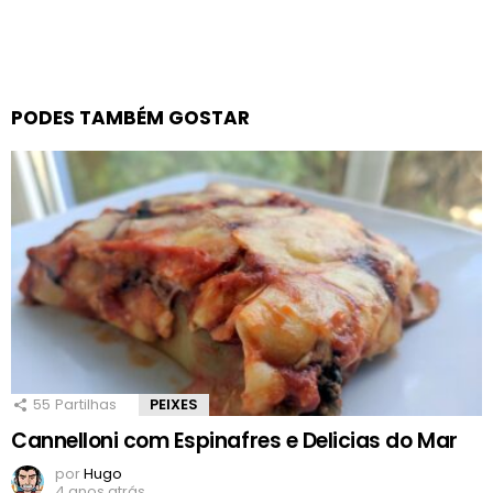
PODES TAMBÉM GOSTAR
55
Partilhas
PEIXES
Cannelloni com Espinafres e Delicias do Mar
por
Hugo
4 anos atrás