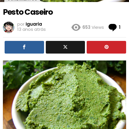
Pesto Caseiro
por
Iguaria
Co
653
Views
1
13 anos atrás