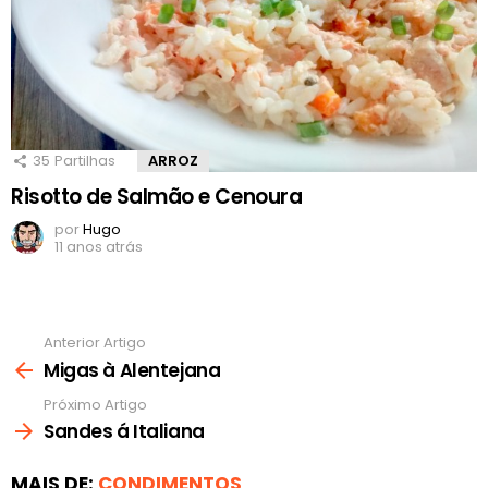
35
Partilhas
ARROZ
Risotto de Salmão e Cenoura
por
Hugo
11 anos atrás
Anterior Artigo
Ver
mais
Migas à Alentejana
Próximo Artigo
Sandes á Italiana
MAIS DE:
CONDIMENTOS