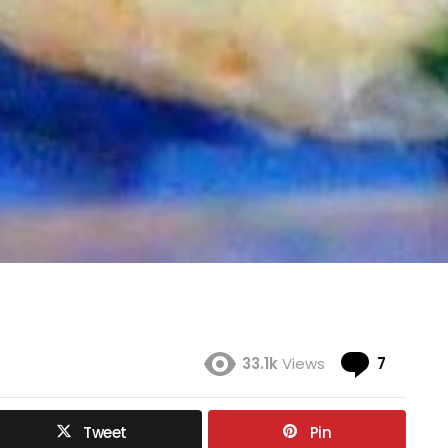
Coment
33.1k
Views
7
Tweet
Pin