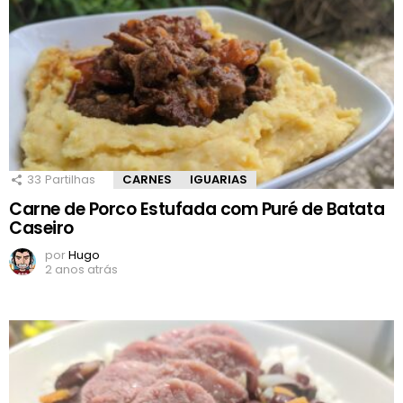
33
Partilhas
CARNES
IGUARIAS
Carne de Porco Estufada com Puré de Batata
Caseiro
por
Hugo
2 anos atrás