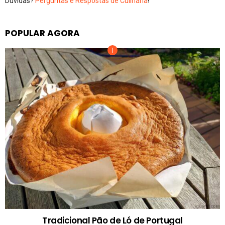
Dúvidas?
Perguntas e Respostas de Culinária
!
POPULAR AGORA
Tradicional Pão de Ló de Portugal