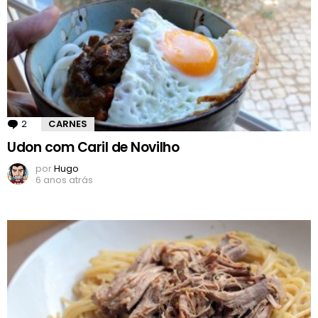
2
Comentários
CARNES
Udon com Caril de Novilho
por
Hugo
6 anos atrás