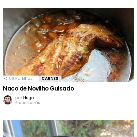
56
Partilhas
CARNES
Naco de Novilho Guisado
por
Hugo
6 anos atrás