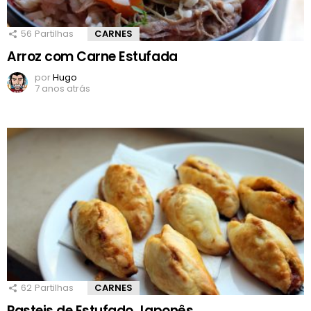
56
Partilhas
CARNES
Arroz com Carne Estufada
por
Hugo
7 anos atrás
62
Partilhas
CARNES
Pasteis de Estufado Japonês