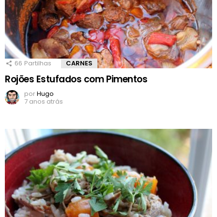
66
Partilhas
CARNES
Rojões Estufados com Pimentos
por
Hugo
7 anos atrás