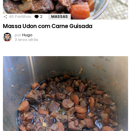
45
Partilhas
2
Comentários
MASSAS
Massa Udon com Carne Guisada
por
Hugo
3 anos atrás