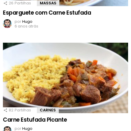
26
Partilhas
MASSAS
Esparguete com Carne Estufada
por
Hugo
6 anos atrás
82
Partilhas
CARNES
Carne Estufada Picante
por
Hugo