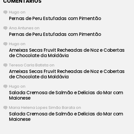
COMENTÁRIOS
Hugo
on
Pernas de Peru Estufadas com Pimentão
Ana Antunes
on
Pernas de Peru Estufadas com Pimentão
Hugo
on
Ameixas Secas Fruvit Recheadas de Noz e Cobertas
de Chocolate da Moldávia
Teresa Carla Batista
on
Ameixas Secas Fruvit Recheadas de Noz e Cobertas
de Chocolate da Moldávia
Hugo
on
Salada Cremosa de Salmão e Delicias do Mar com
Maionese
Maria Helena Lopes Simão Barata
on
Salada Cremosa de Salmão e Delicias do Mar com
Maionese