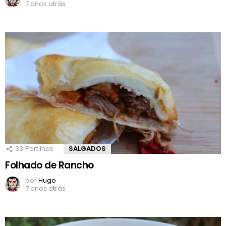
7 anos atrás
33
Partilhas
SALGADOS
Folhado de Rancho
por
Hugo
7 anos atrás