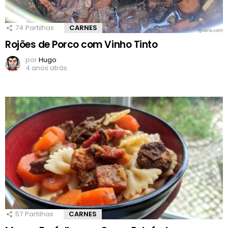
74
Partilhas
CARNES
Rojões de Porco com Vinho Tinto
por
Hugo
4 anos atrás
57
Partilhas
CARNES