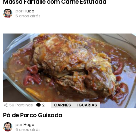
Massa Farfalle com Carne Estufada
por
Hugo
5 anos atrás
59
Partilhas
2
Comentários
CARNES
IGUARIAS
Pá de Porco Guisada
por
Hugo
6 anos atrás