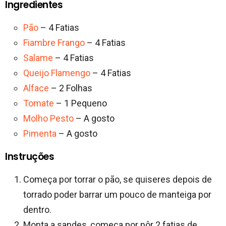
Ingredientes
Pão
– 4 Fatias
Fiambre Frango
– 4 Fatias
Salame
– 4 Fatias
Queijo Flamengo
– 4 Fatias
Alface
– 2 Folhas
Tomate
– 1 Pequeno
Molho Pesto
– A gosto
Pimenta
– A gosto
Instruções
Começa por torrar o pão, se quiseres depois de
torrado poder barrar um pouco de manteiga por
dentro.
Monta a sandes, começa por pôr 2 fatias de