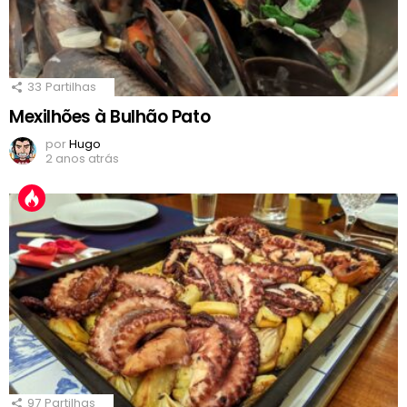
33
Partilhas
Mexilhões à Bulhão Pato
por
Hugo
2 anos atrás
97
Partilhas