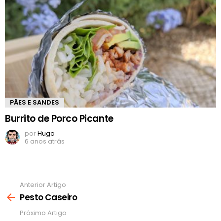
PÃES E SANDES
Burrito de Porco Picante
por
Hugo
6 anos atrás
Anterior Artigo
Ver
mais
Pesto Caseiro
Próximo Artigo