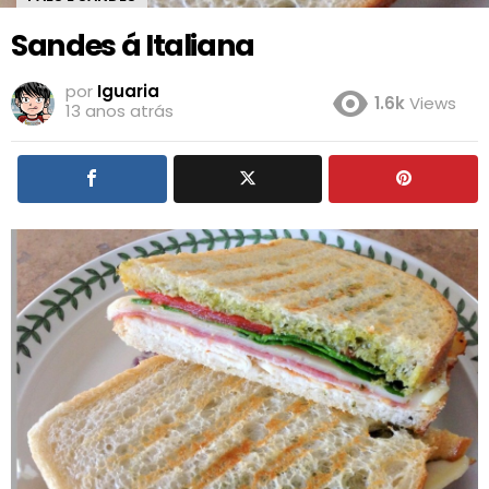
Sandes á Italiana
por
Iguaria
1.6k
Views
13 anos atrás