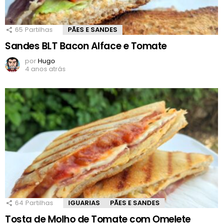
65
Partilhas
PÃES E SANDES
Sandes BLT Bacon Alface e Tomate
por
Hugo
4 anos atrás
64
Partilhas
IGUARIAS
PÃES E SANDES
Tosta de Molho de Tomate com Omelete