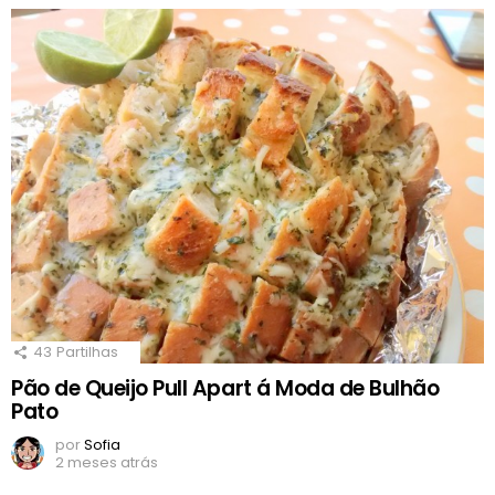
43
Partilhas
Pão de Queijo Pull Apart á Moda de Bulhão
Pato
por
Sofia
2 meses atrás