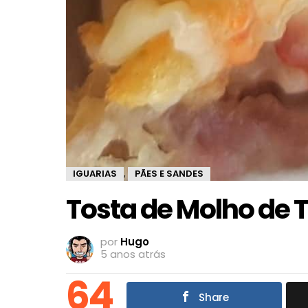
IGUARIAS
PÃES E SANDES
,
Tosta de Molho de
por
Hugo
5 anos atrás
64
Share