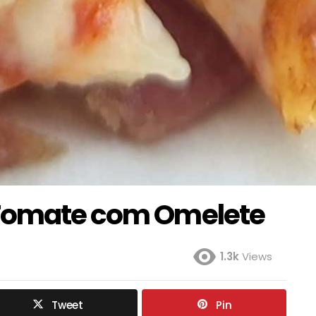
 Tomate com Omelete
1.3k
Views
Tweet
Pin