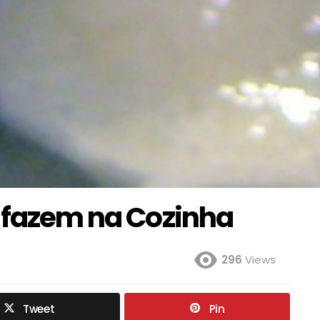
e fazem na Cozinha
296
Views
Tweet
Pin