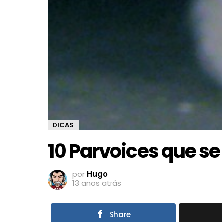
DICAS
10 Parvoices que s
por
Hugo
13 anos atrás
Share