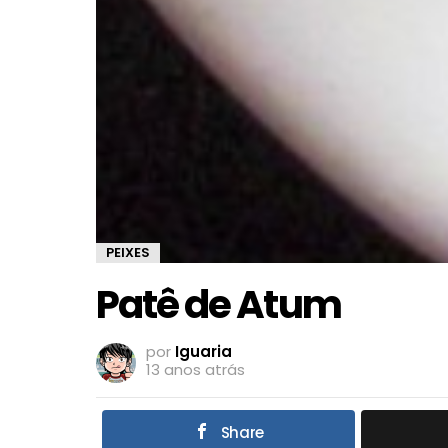
PEIXES
Patê de Atum
por
Iguaria
13 anos atrás
Share