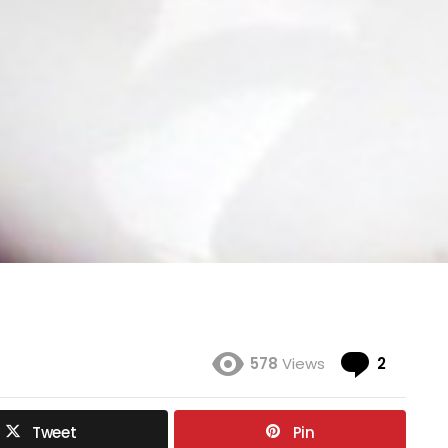
Coment
578
Views
2
Tweet
Pin