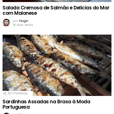
Salada Cremosa de Salmão e Delicias do Mar
com Maionese
por
Hugo
18 dias atrás
157
Partilhas
Sardinhas Assadas na Brasa à Moda
Portuguesa