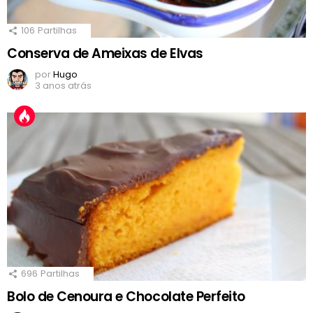
106
Partilhas
Conserva de Ameixas de Elvas
por
Hugo
3 anos atrás
696
Partilhas
Bolo de Cenoura e Chocolate Perfeito