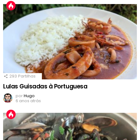
293
Partilhas
Lulas Guisadas à Portuguesa
por
Hugo
6 anos atrás