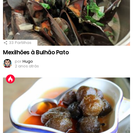
33
Partilhas
Mexilhões à Bulhão Pato
por
Hugo
2 anos atrás