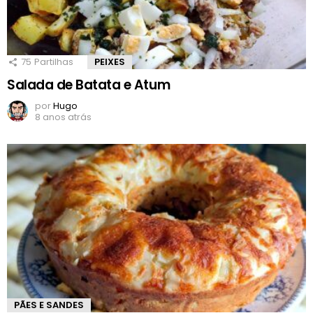
75
Partilhas
PEIXES
Salada de Batata e Atum
por
Hugo
8 anos atrás
PÃES E SANDES