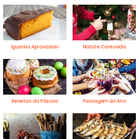
Iguarias Aprovadas!
Natal e Consoada
Receitas da Páscoa
Passagem do Ano