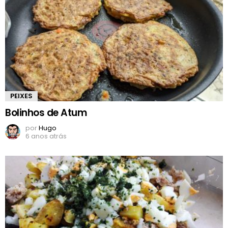
PEIXES
Bolinhos de Atum
por
Hugo
6 anos atrás