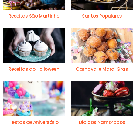
Receitas São Martinho
Santos Populares
Receitas do Halloween
Carnaval e Mardi Gras
Festas de Aniversário
Dia dos Namorados