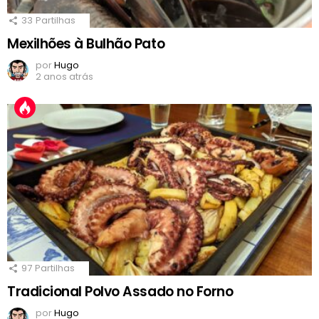
33
Partilhas
Mexilhões à Bulhão Pato
por
Hugo
2 anos atrás
97
Partilhas
Tradicional Polvo Assado no Forno
por
Hugo