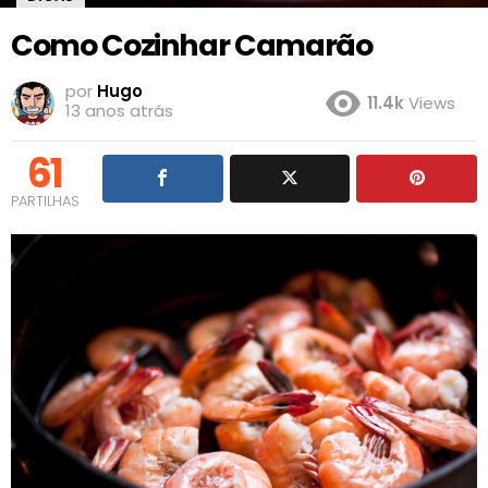
Como Cozinhar Camarão
por
Hugo
11.4k
Views
13 anos atrás
61
PARTILHAS