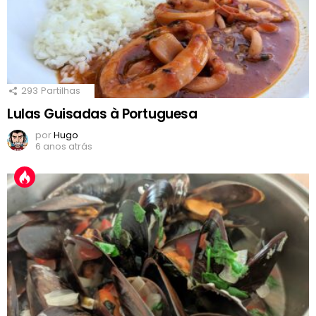
293
Partilhas
Lulas Guisadas à Portuguesa
por
Hugo
6 anos atrás