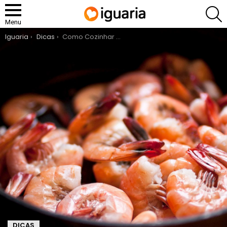
P
Menu
You are here:
Iguaria
Dicas
Como Cozinhar Camarão
DICAS