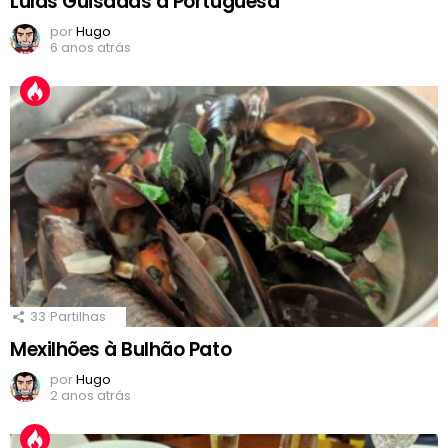
Lulas Guisadas à Portuguesa
por
Hugo
6 anos atrás
33
Partilhas
Mexilhões à Bulhão Pato
por
Hugo
2 anos atrás