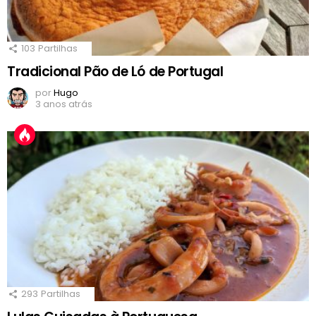
103
Partilhas
Tradicional Pão de Ló de Portugal
por
Hugo
3 anos atrás
293
Partilhas