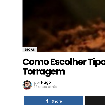
DICAS
Como Escolher Tipo
Torragem
por
Hugo
12 anos atrás
Share