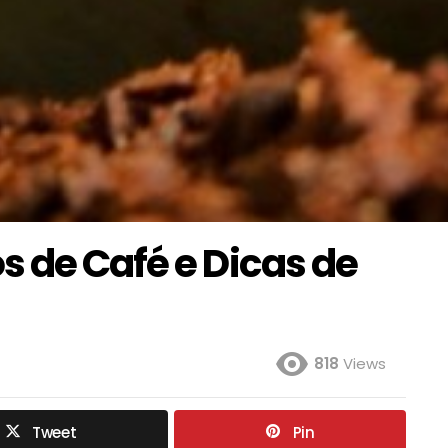
s de Café e Dicas de
818
Views
Tweet
Pin