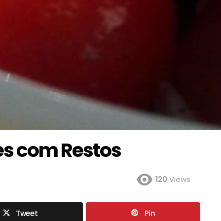
es com Restos
120
Views
Tweet
Pin