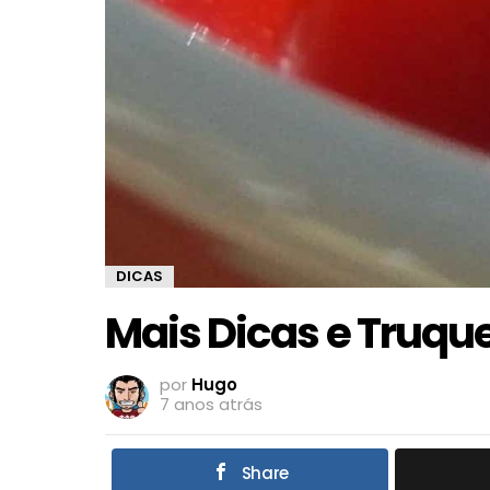
DICAS
Mais Dicas e Truqu
por
Hugo
7 anos atrás
Share