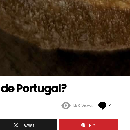
 de Portugal?
Coment
1.5k
Views
4
Tweet
Pin