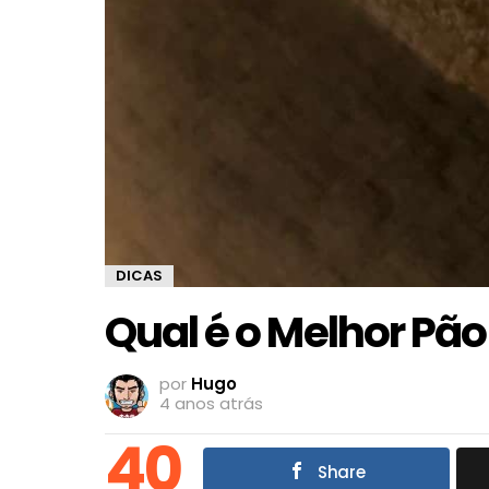
DICAS
Qual é o Melhor Pão
por
Hugo
4 anos atrás
40
Share