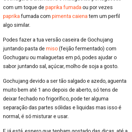
com um toque de
paprika fumada
ou por vezes
paprika
fumada com
pimenta caiena
tem um perfil
algo similar.
Podes fazer a tua versão caseira de Gochujang
juntando pasta de
miso
(feijão fermentado) com
Gochugaru ou malaguetas em pó, podes ajudar o
sabor juntando sal, açúcar, molho de soja a gosto.
Gochujang devido a ser tão salgado e azedo, aguenta
muito bem até 1 ano depois de aberto, só tens de
deixar fechado no frigorífico, pode ter alguma
separação das partes sólidas e liquidas mas isso é
normal, é só misturar e usar.
E já está, espero que tenham gostado das dicas, até a