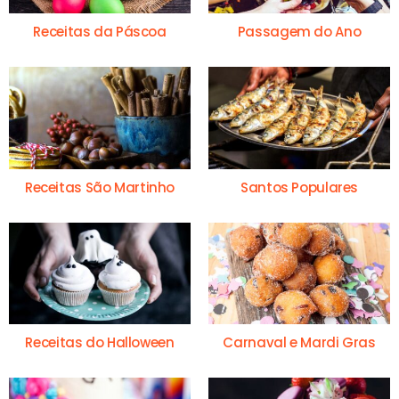
Receitas da Páscoa
Passagem do Ano
Receitas São Martinho
Santos Populares
Receitas do Halloween
Carnaval e Mardi Gras