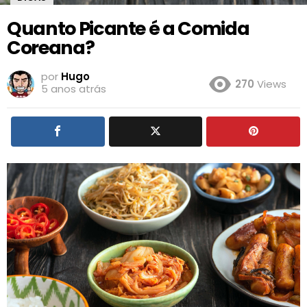
Quanto Picante é a Comida
Coreana?
por
Hugo
270
Views
5 anos atrás