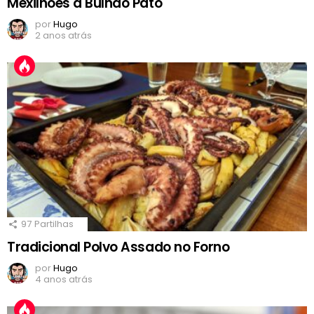
Mexilhões à Bulhão Pato
por
Hugo
2 anos atrás
97
Partilhas
Tradicional Polvo Assado no Forno
por
Hugo
4 anos atrás