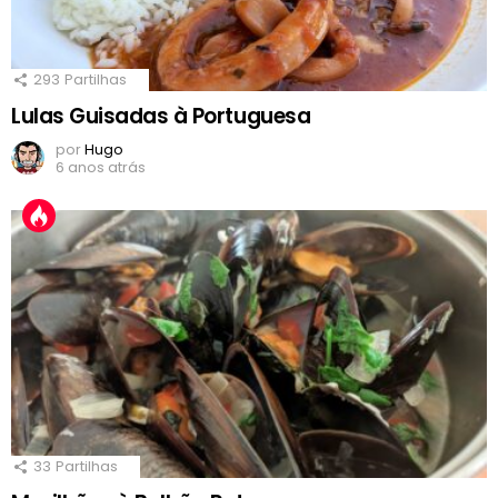
293
Partilhas
Lulas Guisadas à Portuguesa
por
Hugo
6 anos atrás
33
Partilhas