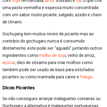
com
soja
fermentada,
arroz
triturado e
sal
, o que cria
uma pasta vermelha e espessa muito concentrada
com um sabor muito picante, salgado, azedo e cheio
de Umami.
Gochujang tem muitos níveis de picante mas ao
contrário do gochugaru nunca é consumido
diretamente, este pode ser “aguado” juntando outros
ingredientes como
molho de soja
, vinho de arroz,
açúcar
, óleo de sésamo para criar molhos como
também pode ser usado de base para estufados
picantes ou como marinada para carne e
frango
.
Dicas Picantes
Se não consegues arranjar malaguetas coreanas ou
Gochugaru a alternativa é malaguetas portuguesas