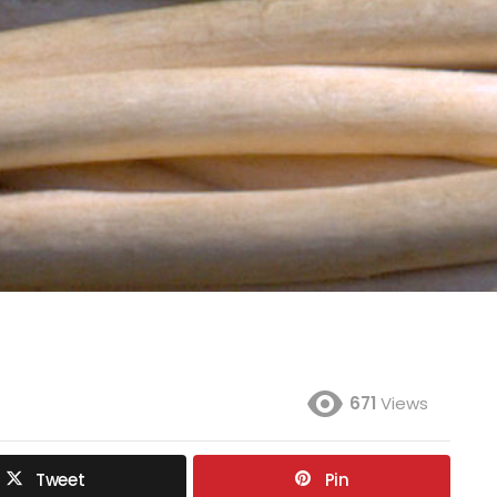
671
Views
Tweet
Pin