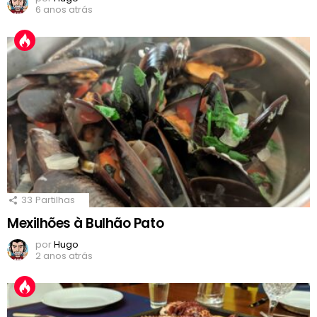
6 anos atrás
33
Partilhas
Mexilhões à Bulhão Pato
por
Hugo
2 anos atrás