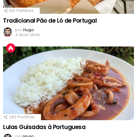
103
Partilhas
Tradicional Pão de Ló de Portugal
por
Hugo
3 anos atrás
293
Partilhas
Lulas Guisadas à Portuguesa
por
Hugo