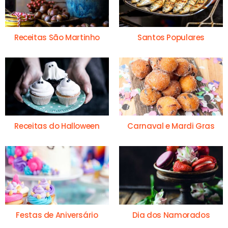
Receitas São Martinho
Santos Populares
Receitas do Halloween
Carnaval e Mardi Gras
Festas de Aniversário
Dia dos Namorados