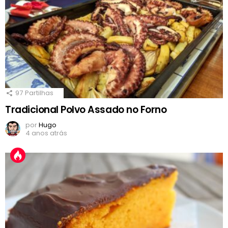
97
Partilhas
Tradicional Polvo Assado no Forno
por
Hugo
4 anos atrás