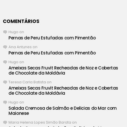
COMENTÁRIOS
Hugo
on
Pernas de Peru Estufadas com Pimentão
Ana Antunes
on
Pernas de Peru Estufadas com Pimentão
Hugo
on
Ameixas Secas Fruvit Recheadas de Noz e Cobertas
de Chocolate da Moldávia
Teresa Carla Batista
on
Ameixas Secas Fruvit Recheadas de Noz e Cobertas
de Chocolate da Moldávia
Hugo
on
Salada Cremosa de Salmão e Delicias do Mar com
Maionese
Maria Helena Lopes Simão Barata
on