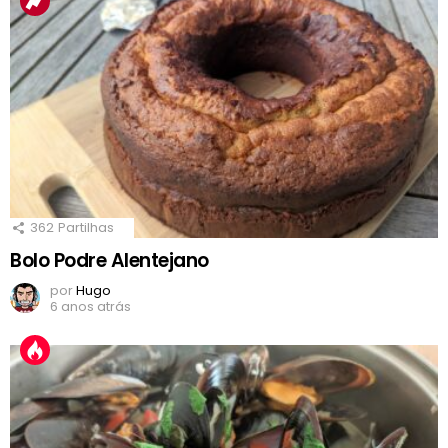
362
Partilhas
Bolo Podre Alentejano
por
Hugo
6 anos atrás