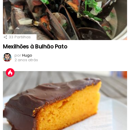
33
Partilhas
Mexilhões à Bulhão Pato
por
Hugo
2 anos atrás