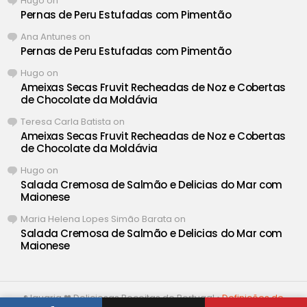
Hugo
on
Pernas de Peru Estufadas com Pimentão
Ana Antunes
on
Pernas de Peru Estufadas com Pimentão
Hugo
on
Ameixas Secas Fruvit Recheadas de Noz e Cobertas
de Chocolate da Moldávia
Teresa Carla Batista
on
Ameixas Secas Fruvit Recheadas de Noz e Cobertas
de Chocolate da Moldávia
Hugo
on
Salada Cremosa de Salmão e Delicias do Mar com
Maionese
Maria Helena Lopes Simão Barata
on
Salada Cremosa de Salmão e Delicias do Mar com
Maionese
® Iguaria ❤ Deliciosas Receitas de Portugal •
Definições de