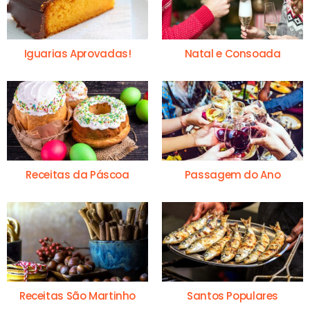
Iguarias Aprovadas!
Natal e Consoada
Receitas da Páscoa
Passagem do Ano
Receitas São Martinho
Santos Populares