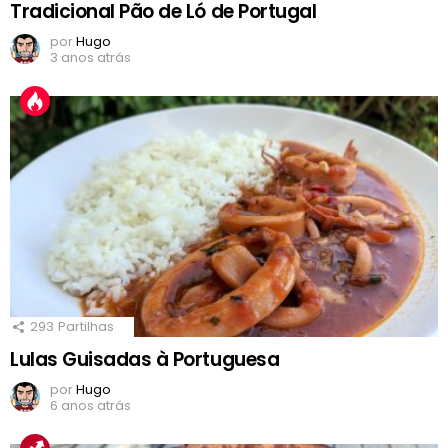
Tradicional Pão de Ló de Portugal
por
Hugo
3 anos atrás
293
Partilhas
Lulas Guisadas à Portuguesa
por
Hugo
6 anos atrás