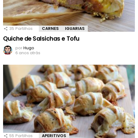
35
Partilhas
CARNES
IGUARIAS
Quiche de Salsichas e Tofu
por
Hugo
6 anos atrás
55
Partilhas
APERITIVOS