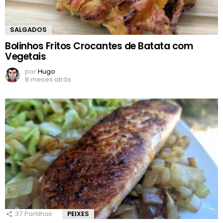
SALGADOS
Bolinhos Fritos Crocantes de Batata com
Vegetais
por
Hugo
8 meses atrás
37
Partilhas
PEIXES