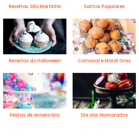
Receitas São Martinho
Santos Populares
Receitas do Halloween
Carnaval e Mardi Gras
Festas de Aniversário
Dia dos Namorados