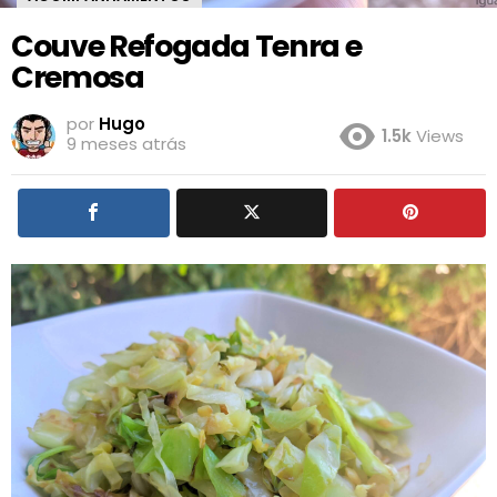
Couve Refogada Tenra e
Cremosa
por
Hugo
1.5k
Views
9 meses atrás