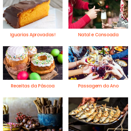
Iguarias Aprovadas!
Natal e Consoada
Receitas da Páscoa
Passagem do Ano