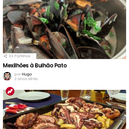
33
Partilhas
Mexilhões à Bulhão Pato
por
Hugo
2 anos atrás