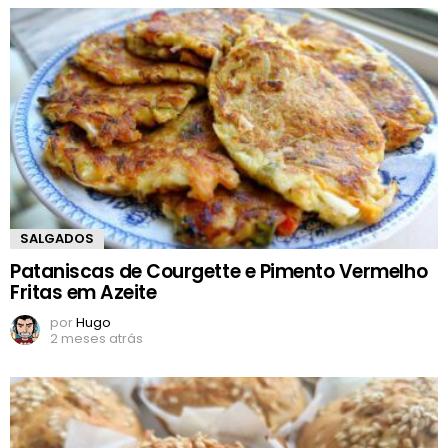
SALGADOS
Pataniscas de Courgette e Pimento Vermelho
Fritas em Azeite
por
Hugo
2 meses atrás