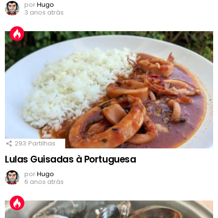
por
Hugo
3 anos atrás
293
Partilhas
Lulas Guisadas à Portuguesa
por
Hugo
6 anos atrás