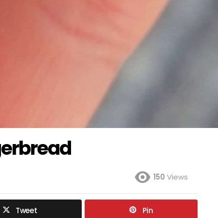
gerbread
150
Views
Tweet
Pin