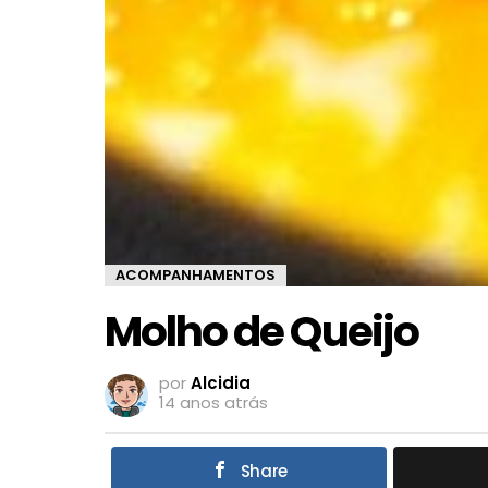
ACOMPANHAMENTOS
Molho de Queijo
por
Alcidia
14 anos atrás
Share