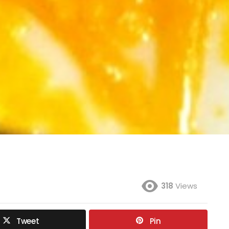
318
Views
Tweet
Pin