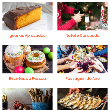
Iguarias Aprovadas!
Natal e Consoada
Receitas da Páscoa
Passagem do Ano