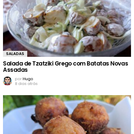
SALADAS
Salada de Tzatziki Grego com Batatas Novas
Assadas
por
Hugo
8 dias atrás