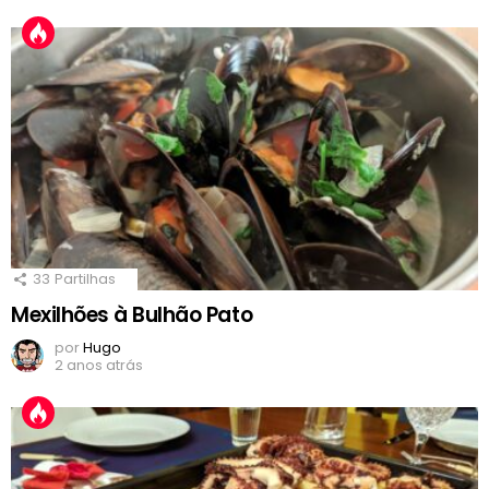
33
Partilhas
Mexilhões à Bulhão Pato
por
Hugo
2 anos atrás