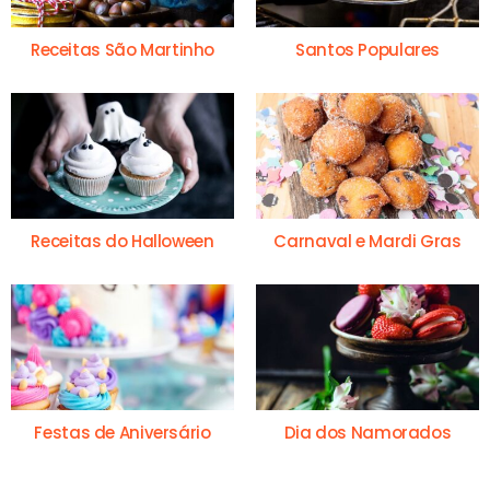
Receitas São Martinho
Santos Populares
Receitas do Halloween
Carnaval e Mardi Gras
Festas de Aniversário
Dia dos Namorados