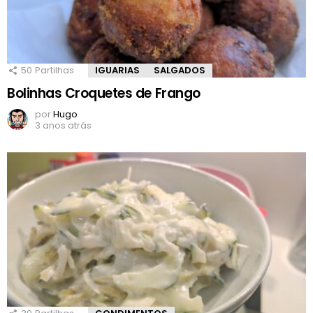
50
Partilhas
IGUARIAS
SALGADOS
Bolinhas Croquetes de Frango
por
Hugo
3 anos atrás