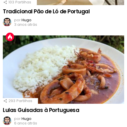
103
Partilhas
Tradicional Pão de Ló de Portugal
por
Hugo
3 anos atrás
293
Partilhas
Lulas Guisadas à Portuguesa
por
Hugo
6 anos atrás