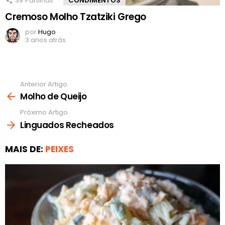
39
Partilhas
CONDIMENTOS
Cremoso Molho Tzatziki Grego
por
Hugo
3 anos atrás
Anterior Artigo
Ver
mais
Molho de Queijo
Próximo Artigo
Linguados Recheados
MAIS DE:
PEIXES