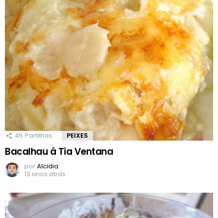
45
Partilhas
PEIXES
Bacalhau á Tia Ventana
por
Alcidia
13 anos atrás