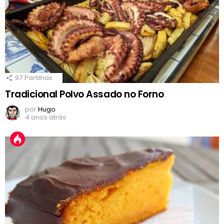
97
Partilhas
Tradicional Polvo Assado no Forno
por
Hugo
4 anos atrás