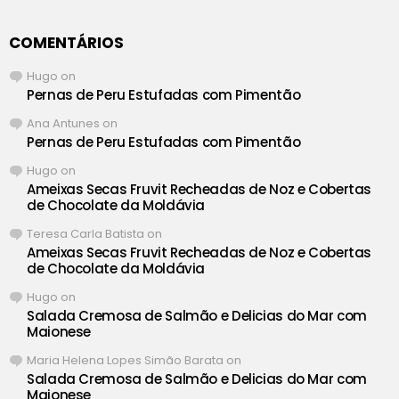
COMENTÁRIOS
Hugo
on
Pernas de Peru Estufadas com Pimentão
Ana Antunes
on
Pernas de Peru Estufadas com Pimentão
Hugo
on
Ameixas Secas Fruvit Recheadas de Noz e Cobertas
de Chocolate da Moldávia
Teresa Carla Batista
on
Ameixas Secas Fruvit Recheadas de Noz e Cobertas
de Chocolate da Moldávia
Hugo
on
Salada Cremosa de Salmão e Delicias do Mar com
Maionese
Maria Helena Lopes Simão Barata
on
Salada Cremosa de Salmão e Delicias do Mar com
Maionese