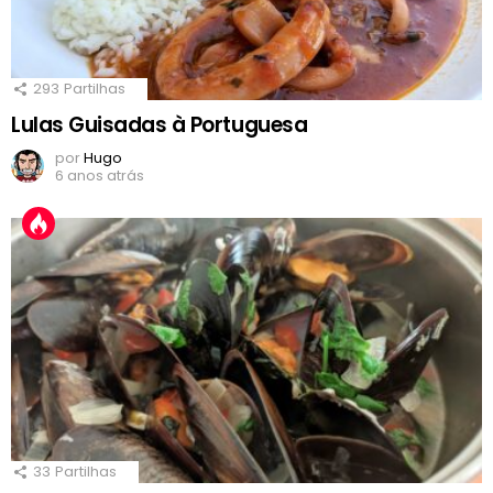
293
Partilhas
Lulas Guisadas à Portuguesa
por
Hugo
6 anos atrás
33
Partilhas