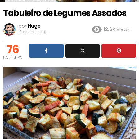
Tabuleiro de Legumes Assados
por
Hugo
12.6k
Views
7 anos atrás
76
PARTILHAS