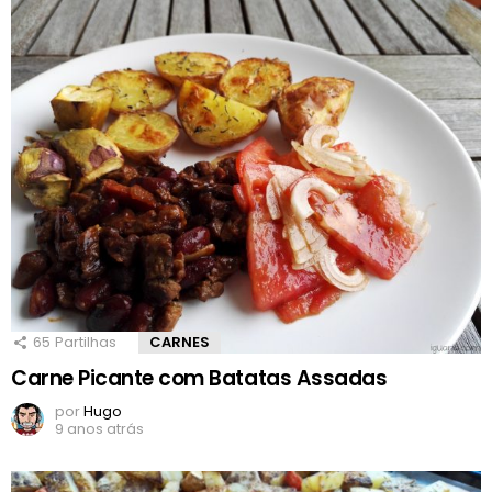
65
Partilhas
CARNES
Carne Picante com Batatas Assadas
por
Hugo
9 anos atrás