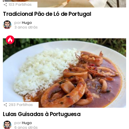
103
Partilhas
Tradicional Pão de Ló de Portugal
por
Hugo
3 anos atrás
293
Partilhas
Lulas Guisadas à Portuguesa
por
Hugo
6 anos atrás