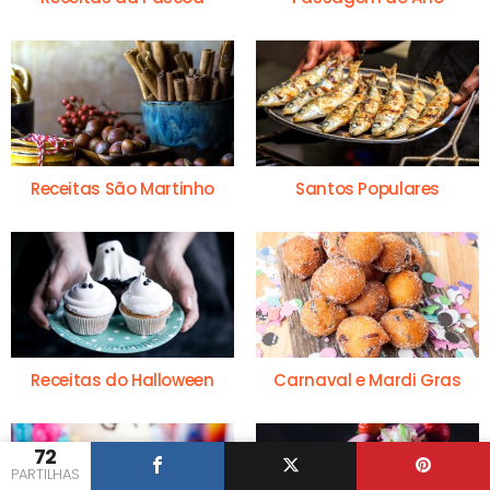
Receitas São Martinho
Santos Populares
Receitas do Halloween
Carnaval e Mardi Gras
72
PARTILHAS