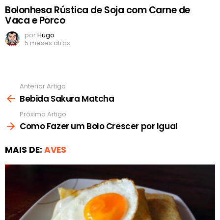
Bolonhesa Rústica de Soja com Carne de
Vaca e Porco
por
Hugo
5 meses atrás
Anterior Artigo
Ver
mais
Bebida Sakura Matcha
Próximo Artigo
Como Fazer um Bolo Crescer por Igual
MAIS DE:
AVES