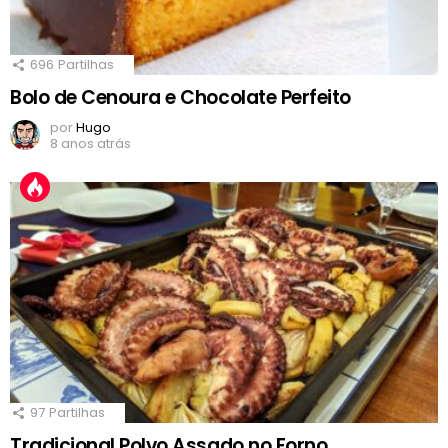
696
Partilhas
Bolo de Cenoura e Chocolate Perfeito
por
Hugo
8 anos atrás
97
Partilhas
Tradicional Polvo Assado no Forno