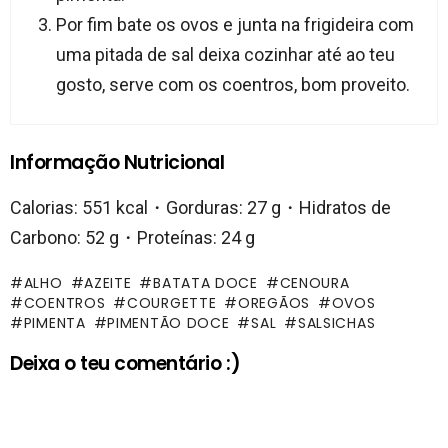
Por fim bate os ovos e junta na frigideira com
uma pitada de sal deixa cozinhar até ao teu
gosto, serve com os coentros, bom proveito.
Informação Nutricional
Calorias: 551 kcal・Gorduras: 27 g・Hidratos de
Carbono: 52 g・Proteínas: 24 g
ALHO
AZEITE
BATATA DOCE
CENOURA
COENTROS
COURGETTE
OREGÃOS
OVOS
PIMENTA
PIMENTÃO DOCE
SAL
SALSICHAS
Deixa o teu comentário :)