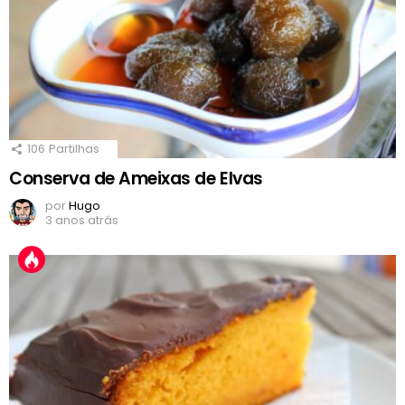
106
Partilhas
Conserva de Ameixas de Elvas
por
Hugo
3 anos atrás