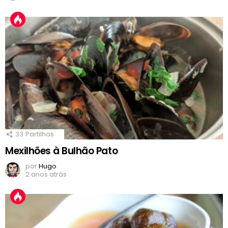
33
Partilhas
Mexilhões à Bulhão Pato
por
Hugo
2 anos atrás