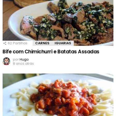
62
Partilhas
CARNES
IGUARIAS
Bife com Chimichurri e Batatas Assadas
por
Hugo
8 anos atrás