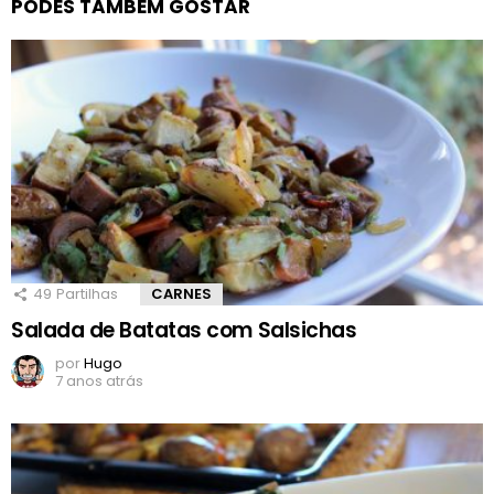
PODES TAMBÉM GOSTAR
49
Partilhas
CARNES
Salada de Batatas com Salsichas
por
Hugo
7 anos atrás