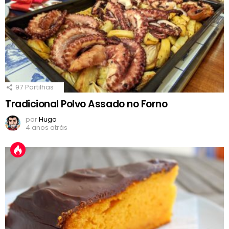
97
Partilhas
Tradicional Polvo Assado no Forno
por
Hugo
4 anos atrás