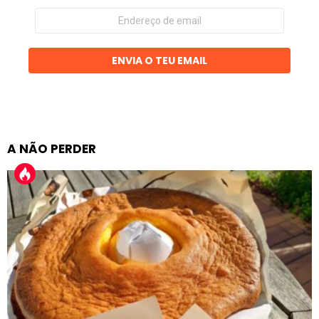
Endereço
de
email
ENVIA O TEU EMAIL
A NÃO PERDER