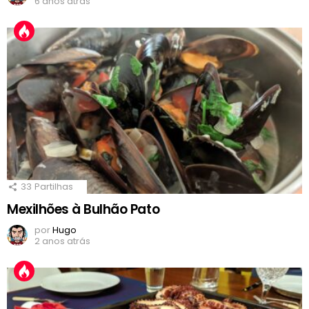
6 anos atrás
33
Partilhas
Mexilhões à Bulhão Pato
por
Hugo
2 anos atrás