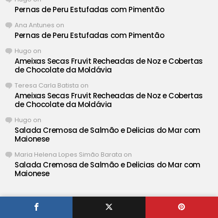
Pernas de Peru Estufadas com Pimentão
Ana Antunes
on
Pernas de Peru Estufadas com Pimentão
Hugo
on
Ameixas Secas Fruvit Recheadas de Noz e Cobertas
de Chocolate da Moldávia
Teresa Carla Batista
on
Ameixas Secas Fruvit Recheadas de Noz e Cobertas
de Chocolate da Moldávia
Hugo
on
Salada Cremosa de Salmão e Delicias do Mar com
Maionese
Maria Helena Lopes Simão Barata
on
Salada Cremosa de Salmão e Delicias do Mar com
Maionese
® Iguaria ❤ Deliciosas Receitas de Portugal •
Definições de