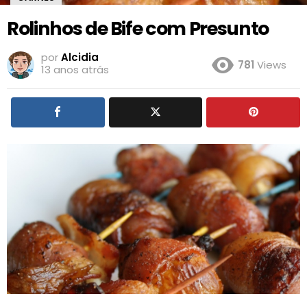
Rolinhos de Bife com Presunto
por
Alcidia
781
Views
13 anos atrás