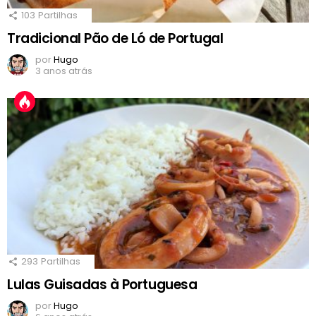
103
Partilhas
Tradicional Pão de Ló de Portugal
por
Hugo
3 anos atrás
293
Partilhas
Lulas Guisadas à Portuguesa
por
Hugo