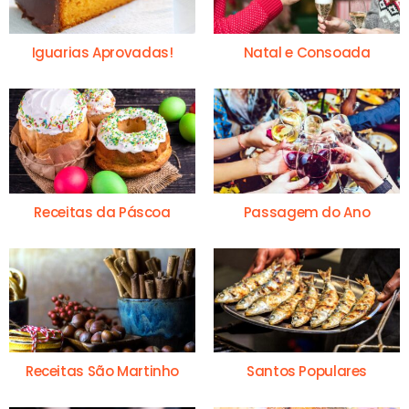
Iguarias Aprovadas!
Natal e Consoada
Receitas da Páscoa
Passagem do Ano
Receitas São Martinho
Santos Populares