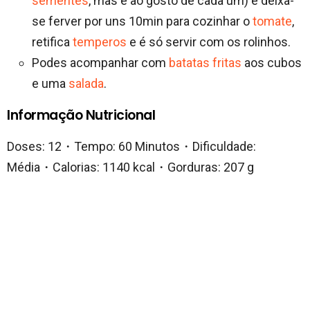
sementes
, mas é ao gosto de cada um) e deixa-
se ferver por uns 10min para cozinhar o
tomate
,
retifica
temperos
e é só servir com os rolinhos.
Podes acompanhar com
batatas fritas
aos cubos
e uma
salada
.
Informação Nutricional
Doses: 12・Tempo: 60 Minutos・Dificuldade:
Média・Calorias: 1140 kcal・Gorduras: 207 g