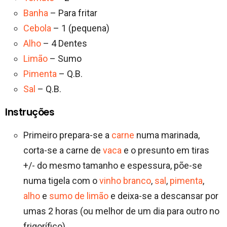
Banha
– Para fritar
Cebola
– 1 (pequena)
Alho
– 4 Dentes
Limão
– Sumo
Pimenta
– Q.B.
Sal
– Q.B.
Instruções
Primeiro prepara-se a
carne
numa marinada,
corta-se a carne de
vaca
e o presunto em tiras
+/- do mesmo tamanho e espessura, põe-se
numa tigela com o
vinho branco
,
sal
,
pimenta
,
alho
e
sumo de limão
e deixa-se a descansar por
umas 2 horas (ou melhor de um dia para outro no
frigorífico).