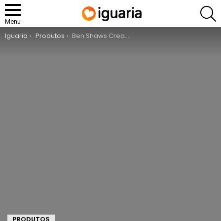
P
Menu
You are here:
Iguaria
Produtos
Ben Shaws Cream Soda Classic
PRODUTOS