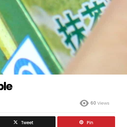
ble
60
Views
Tweet
Pin