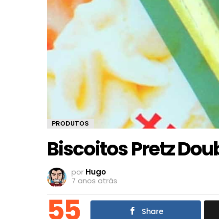
PRODUTOS
Biscoitos Pretz Dou
por
Hugo
7 anos atrás
55
Share