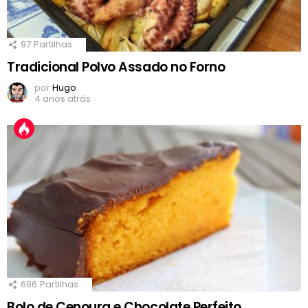
97
Partilhas
Tradicional Polvo Assado no Forno
por
Hugo
4 anos atrás
696
Partilhas
Bolo de Cenoura e Chocolate Perfeito