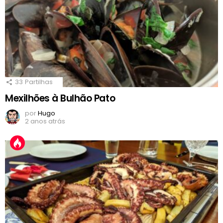
33
Partilhas
Mexilhões à Bulhão Pato
por
Hugo
2 anos atrás