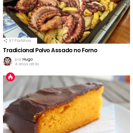
97
Partilhas
Tradicional Polvo Assado no Forno
por
Hugo
4 anos atrás