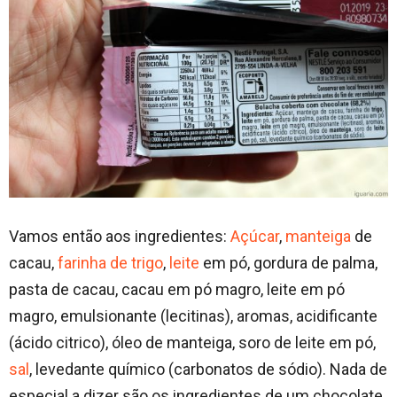
Vamos então aos ingredientes:
Açúcar
,
manteiga
de
cacau,
farinha de trigo
,
leite
em pó, gordura de palma,
pasta de cacau, cacau em pó magro, leite em pó
magro, emulsionante (lecitinas), aromas, acidificante
(ácido citrico), óleo de manteiga, soro de leite em pó,
sal
, levedante químico (carbonatos de sódio). Nada de
especial a dizer são os ingredientes de um chocolate