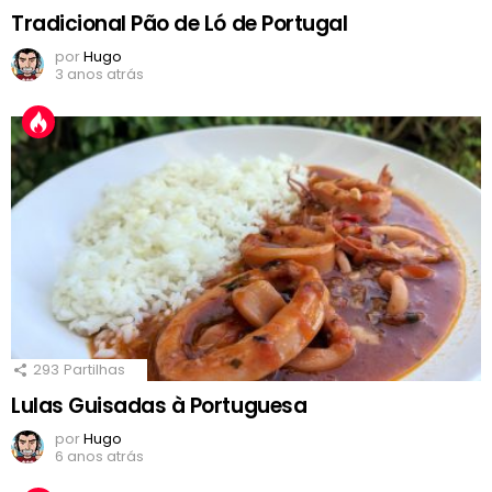
Tradicional Pão de Ló de Portugal
por
Hugo
3 anos atrás
293
Partilhas
Lulas Guisadas à Portuguesa
por
Hugo
6 anos atrás