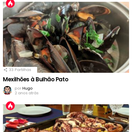
33
Partilhas
Mexilhões à Bulhão Pato
por
Hugo
2 anos atrás