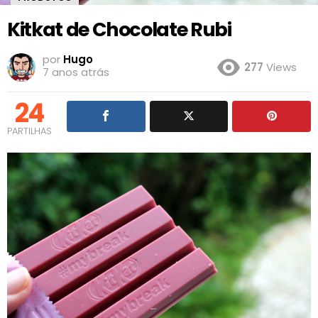
Kitkat de Chocolate Rubi
por
Hugo
277
Views
7 anos atrás
24
PARTILHAS