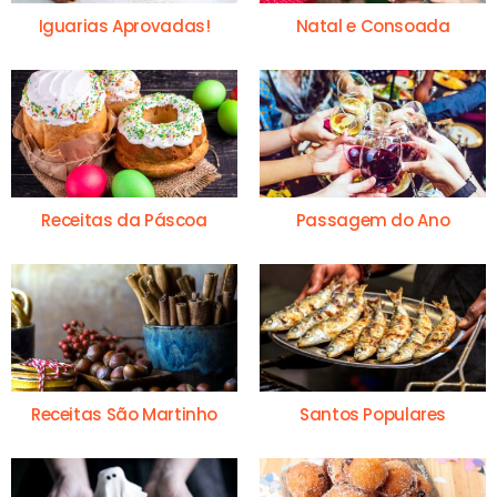
Iguarias Aprovadas!
Natal e Consoada
Receitas da Páscoa
Passagem do Ano
Receitas São Martinho
Santos Populares