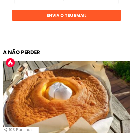
de
email
ENVIA O TEU EMAIL
A NÃO PERDER
103
Partilhas