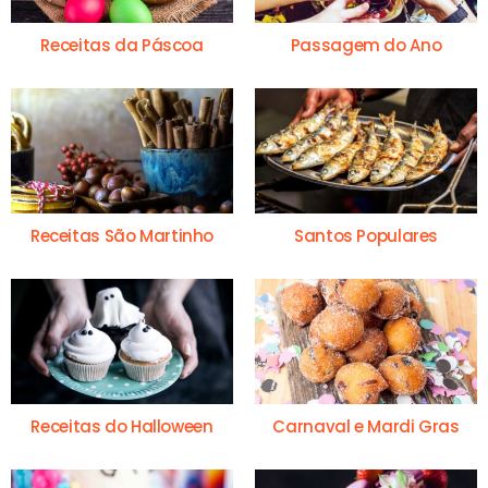
Receitas da Páscoa
Passagem do Ano
Receitas São Martinho
Santos Populares
Receitas do Halloween
Carnaval e Mardi Gras