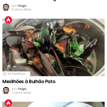
por
Hugo
6 anos atrás
33
Partilhas
Mexilhões à Bulhão Pato
por
Hugo
2 anos atrás