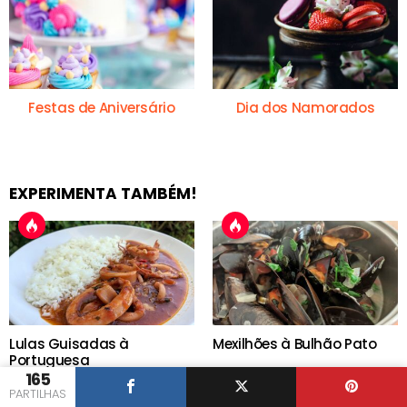
Festas de Aniversário
Dia dos Namorados
EXPERIMENTA TAMBÉM!
Lulas Guisadas à
Mexilhões à Bulhão Pato
Portuguesa
165
PARTILHAS