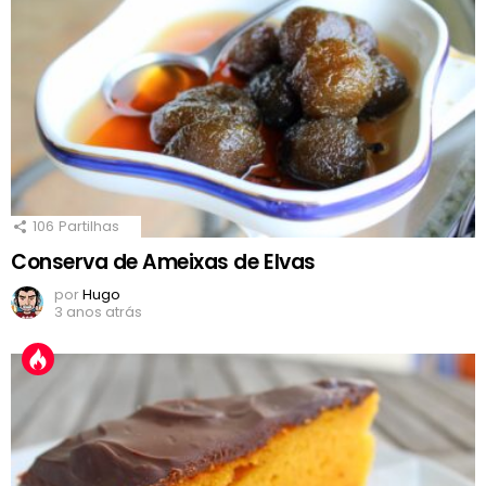
106
Partilhas
Conserva de Ameixas de Elvas
por
Hugo
3 anos atrás