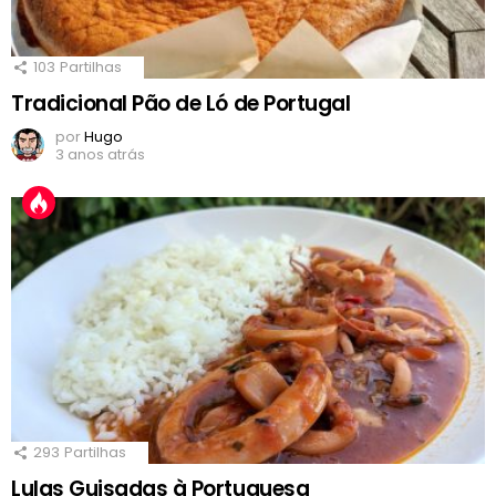
103
Partilhas
Tradicional Pão de Ló de Portugal
por
Hugo
3 anos atrás
293
Partilhas
Lulas Guisadas à Portuguesa