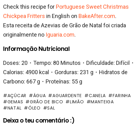
Check this recipe for
Portuguese Sweet Christmas
Chickpea Fritters
in English on
BakeAfter.com
.
Esta receita de Azevias de Grão de Natal foi criada
originalmente no
Iguaria.com
.
Informação Nutricional
Doses: 20・Tempo: 80 Minutos・Dificuldade: Difícil・
Calorias: 4900 kcal・Gorduras: 231 g・Hidratos de
Carbono: 667 g・Proteínas: 55 g
AÇÚCAR
ÁGUA
AGUARDENTE
CANELA
FARINHA
GEMAS
GRÃO DE BICO
LIMÃO
MANTEIGA
NATAL
ÓLEO
SAL
Deixa o teu comentário :)