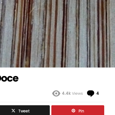
Doce
Coment
4.4k
Views
4
Tweet
Pin