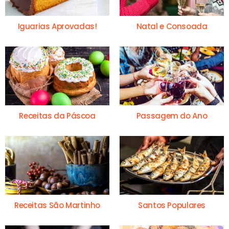
Iguarias Aprovadas!
Natal e Consoada
Receitas da Páscoa
Passagem do Ano
Receitas São Martinho
Santos Populares