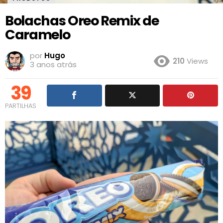
Bolachas Oreo Remix de
Caramelo
por
Hugo
210
Views
3 anos atrás
39
PARTILHAS