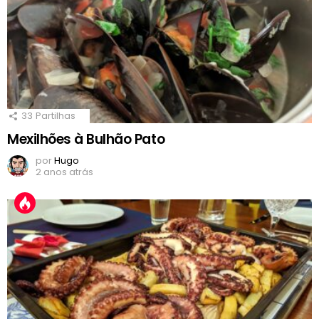
33
Partilhas
Mexilhões à Bulhão Pato
por
Hugo
2 anos atrás