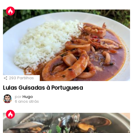
293
Partilhas
Lulas Guisadas à Portuguesa
por
Hugo
6 anos atrás