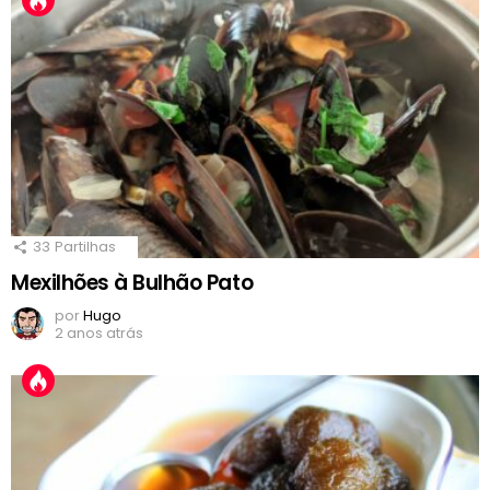
33
Partilhas
Mexilhões à Bulhão Pato
por
Hugo
2 anos atrás