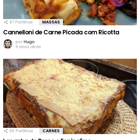
97
Partilhas
MASSAS
Cannelloni de Carne Picada com Ricotta
por
Hugo
5 anos atrás
55
Partilhas
CARNES