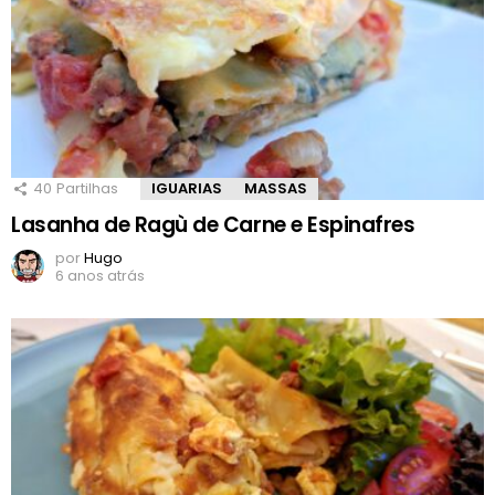
40
Partilhas
IGUARIAS
MASSAS
Lasanha de Ragù de Carne e Espinafres
por
Hugo
6 anos atrás