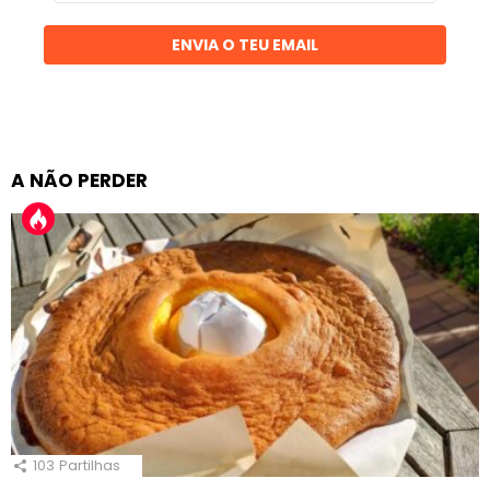
email
ENVIA O TEU EMAIL
A NÃO PERDER
103
Partilhas