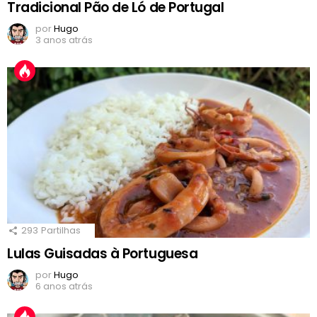
Tradicional Pão de Ló de Portugal
por
Hugo
3 anos atrás
293
Partilhas
Lulas Guisadas à Portuguesa
por
Hugo
6 anos atrás