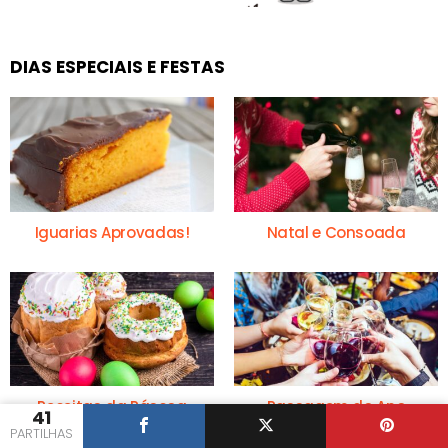
DIAS ESPECIAIS E FESTAS
Iguarias Aprovadas!
Natal e Consoada
Receitas da Páscoa
Passagem do Ano
41
PARTILHAS