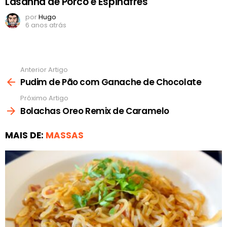
Lasanha de Porco e Espinafres
por
Hugo
6 anos atrás
Anterior Artigo
Ver
mais
Pudim de Pão com Ganache de Chocolate
Próximo Artigo
Bolachas Oreo Remix de Caramelo
MAIS DE:
MASSAS