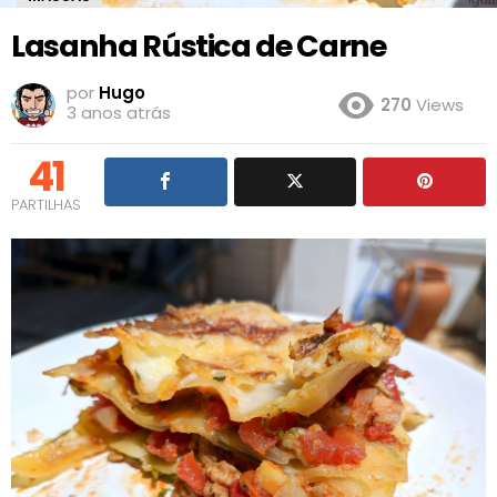
Lasanha Rústica de Carne
por
Hugo
270
Views
3 anos atrás
41
PARTILHAS