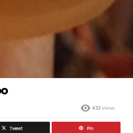
po
432
Views
Tweet
Pin