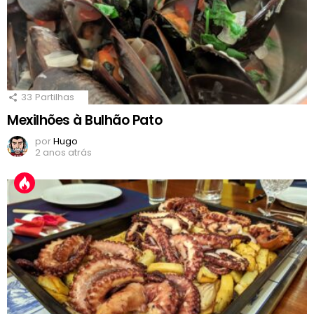
33
Partilhas
Mexilhões à Bulhão Pato
por
Hugo
2 anos atrás