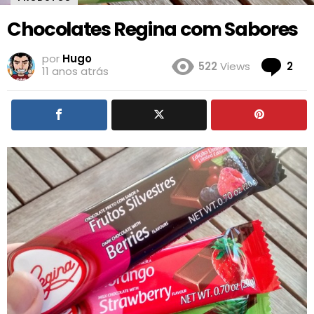
Chocolates Regina com Sabores
por
Hugo
Co
522
Views
2
11 anos atrás