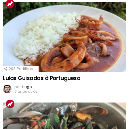
293
Partilhas
Lulas Guisadas à Portuguesa
por
Hugo
6 anos atrás